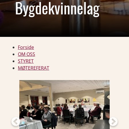
Bygdekvinnelag
Forside
OM OSS
STYRET
MØTEREFERAT