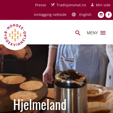
Hopp til hovedinnhold
Presse
Tradisjonsmat.no
Min side
Innlogging nettside
English
MENY
Hjelmeland