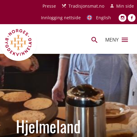
Hopp til hovedinnhold
Presse
Tradisjonsmat.no
Min side
Innlogging nettside
English
MENY
Hjelmeland