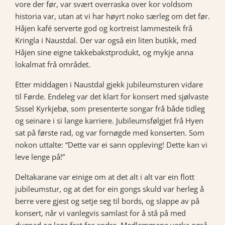
vore der før, var svært overraska over kor voldsom
historia var, utan at vi har høyrt noko særleg om det før.
Håjen kafé serverte god og kortreist lammesteik frå
Kringla i Naustdal. Der var også ein liten butikk, med
Håjen sine eigne takkebakstprodukt, og mykje anna
lokalmat frå området.
Etter middagen i Naustdal gjekk jubileumsturen vidare
til Førde. Endeleg var det klart for konsert med sjølvaste
Sissel Kyrkjebø, som presenterte songar frå både tidleg
og seinare i si lange karriere. Jubileumsfølgjet frå Hyen
sat på første rad, og var fornøgde med konserten. Som
nokon uttalte: “Dette var ei sann oppleving! Dette kan vi
leve lenge på!”
Deltakarane var einige om at det alt i alt var ein flott
jubileumstur, og at det for ein gongs skuld var herleg å
berre vere gjest og setje seg til bords, og slappe av på
konsert, når vi vanlegvis samlast for å stå på med