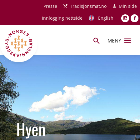
Hopp til hovedinnhold
Presse
Tradisjonsmat.no
Min side
Innlogging nettside
English
MENY
Hyen