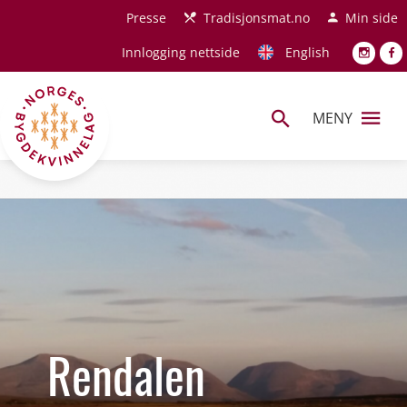
Hopp til hovedinnhold
Presse
Tradisjonsmat.no
Min side
Innlogging nettside
English
MENY
Rendalen