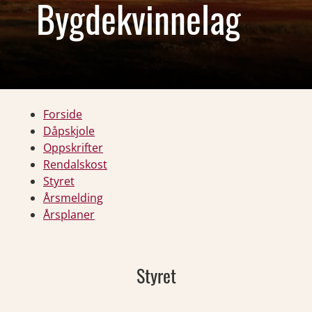
Bygdekvinnelag
Forside
Dåpskjole
Oppskrifter
Rendalskost
Styret
Årsmelding
Årsplaner
Styret