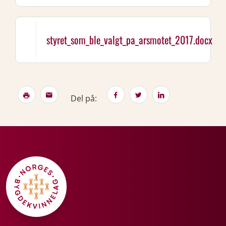
styret_som_ble_valgt_pa_arsmotet_2017.docx
Del på: