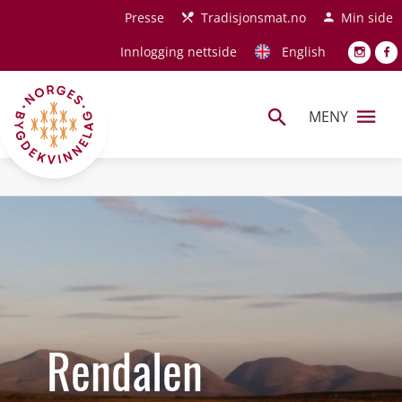
Hopp til hovedinnhold
Presse
Tradisjonsmat.no
Min side
Innlogging nettside
English
MENY
Rendalen