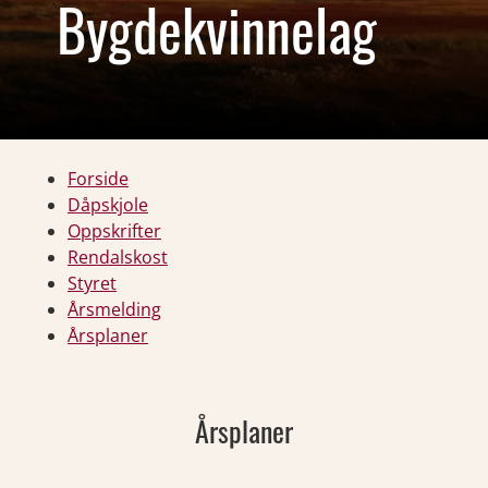
Bygdekvinnelag
Forside
Dåpskjole
Oppskrifter
Rendalskost
Styret
Årsmelding
Årsplaner
Årsplaner