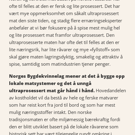
ofte til felles at den er fersk og lite prosessert. Det har
vært mye oppmerksomhet om såkalt ultraprosessert
mat den siste tiden, og stadig flere ernæringseksperter
anbefaler at vi bør fokusere på å spise mest mulig hel
og lite prosessert mat framfor ultraprosessert. Den
ultraprosesserte maten har ofte det til felles at den er
lite næringsrik, har lite råvarer og mye «fyllstoff» som
skal gjøre maten lagringsdyktig, smakelig og attraktiv å
spise, samtidig som matindustrien tjener penger.
Norges Bygdekvinnelag mener at det å bygge opp
lokale matsystemer og det å unngå
ultraprosessert mat går hånd i hånd.
Hovedandelen
av kostholdet vil da bestå av hele og ferske matvarer
som har reist kort fra jord til bord og som har mest
mulig næringsstoffer intakt. Den norske
tradisjonsmaten er ofte miljømessig bærekraftig fordi
den er blitt utviklet basert på de lokale råvarene som
historisk sett har vært tilgjengelig rundt omkring i