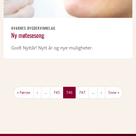
HVARNES BYGDEKVINNELAG
Ny møtesesong
Godt Nyttår! Nytt år og nye muligheter.
Sider
Første side
Forrige side
Page
Nåværende side
Page
Neste side
Siste side
« Første
‹
…
745
746
747
…
›
Siste »