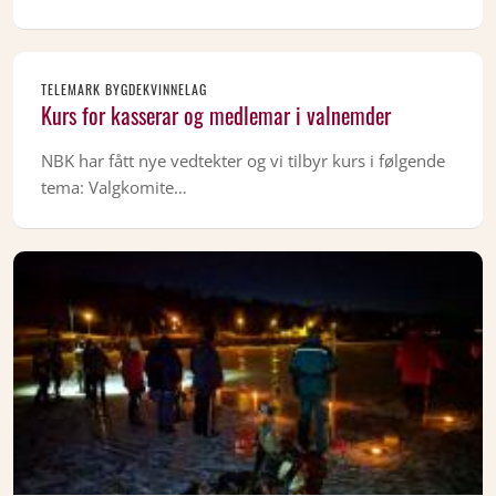
TELEMARK BYGDEKVINNELAG
Kurs for kasserar og medlemar i valnemder
NBK har fått nye vedtekter og vi tilbyr kurs i følgende
tema: Valgkomite…