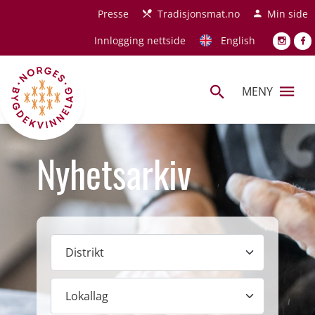
Hopp til hovedinnhold
Presse
Tradisjonsmat.no
Min side
Innlogging nettside
English
MENY
Nyhetsarkiv
Distrikt
Lokallag