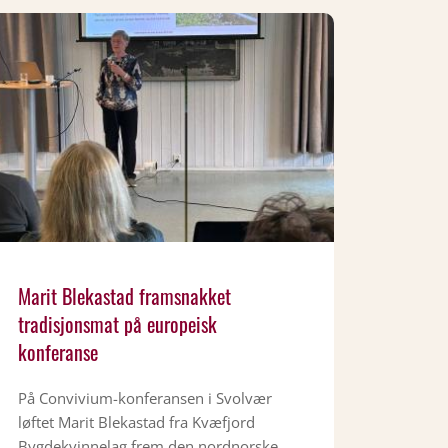
Marit Blekastad framsnakket
tradisjonsmat på europeisk
konferanse
På Convivium-konferansen i Svolvær
løftet Marit Blekastad fra Kvæfjord
Bygdekvinnelag frem den nordnorske