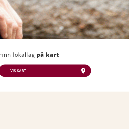
Finn lokallag
på kart
VIS KART