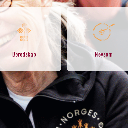
Beredskap
Nøysom