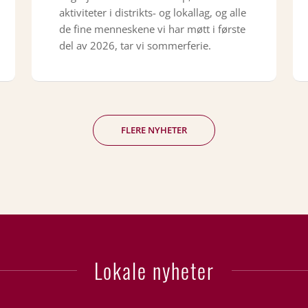
aktiviteter i distrikts- og lokallag, og alle
de fine menneskene vi har møtt i første
del av 2026, tar vi sommerferie.
FLERE NYHETER
Lokale nyheter