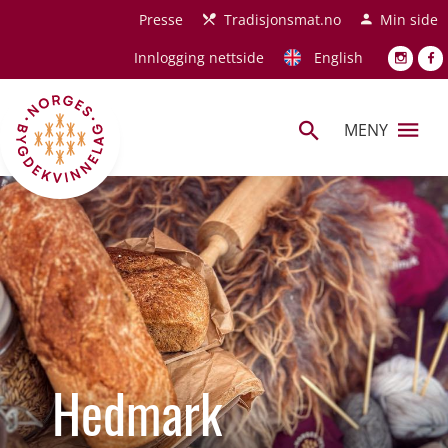
Hopp til hovedinnhold
Presse
Tradisjonsmat.no
Min side
Innlogging nettside
English
MENY
Hedmark