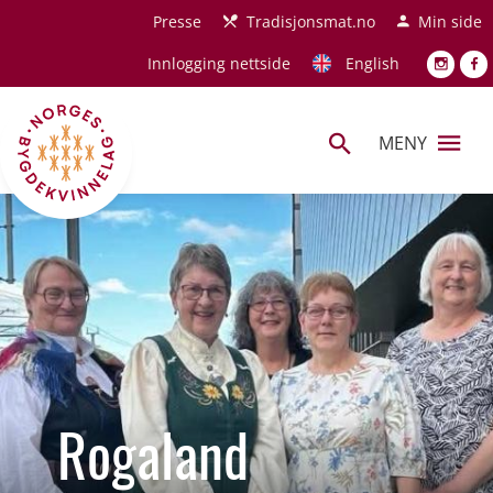
Hopp til hovedinnhold
Presse
Tradisjonsmat.no
Min side
Innlogging nettside
English
MENY
Rogaland