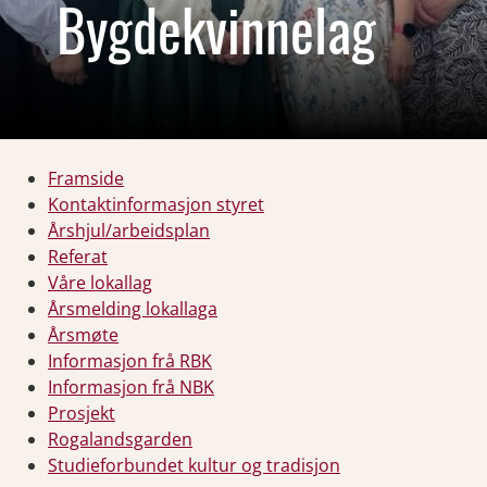
Bygdekvinnelag
Framside
Kontaktinformasjon styret
Årshjul/arbeidsplan
Referat
Våre lokallag
Årsmelding lokallaga
Årsmøte
Informasjon frå RBK
Informasjon frå NBK
Prosjekt
Rogalandsgarden
Studieforbundet kultur og tradisjon