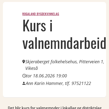
ROGALAND BYGDEKVINNELAG
JUN
Kurs i
18
Thu
valnemndarbeid
Skjeraberget folkehelsehus, Pitterveien 1,
Vikeså
tor 18.06.2026 19:00
Ann Karin Hammer, tlf. 97521122
Det blir kurs for valgnemnder i lokallag og distriktslag