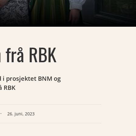
n frå RBK
d i prosjektet BNM og
rå RBK
·
26. juni, 2023