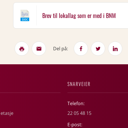
Brev til lokallag som er med i BNM
Del på:
SNARVEIER
Telefon:
 etasje
22 05 48 15
E-post: