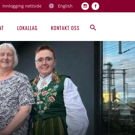
Innlogging nettside
English
Topp men
NT
LOKALLAG
KONTAKT OSS
Hovedmeny