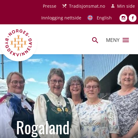
Hopp til hovedinnhold
Presse
Tradisjonsmat.no
Min side
Innlogging nettside
English
MENY
Rogaland