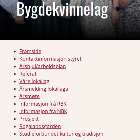
Bygdekvinnelag
Framside
Kontaktinformasjon styret
Årshjul/arbeidsplan
Referat
Våre lokallag
Årsmelding lokallaga
Årsmøte
Informasjon frå RBK
Informasjon frå NBK
Prosjekt
Rogalandsgarden
Studieforbundet kultur og tradisjon