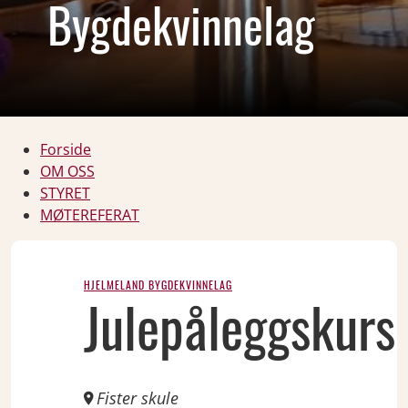
Bygdekvinnelag
Forside
OM OSS
STYRET
MØTEREFERAT
HJELMELAND BYGDEKVINNELAG
NOV
Julepåleggskurs
14
Thu
Fister skule