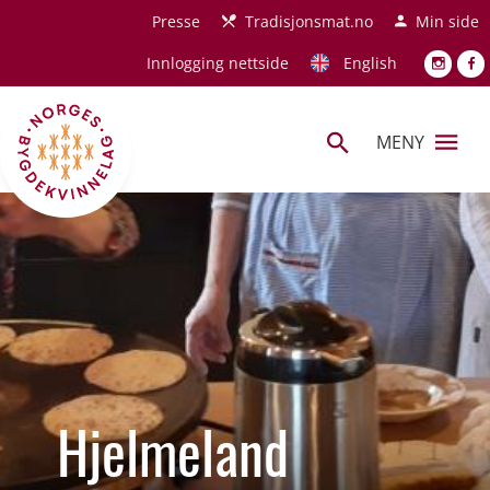
Hopp til hovedinnhold
Presse
Tradisjonsmat.no
Min side
Innlogging nettside
English
MENY
Hjelmeland