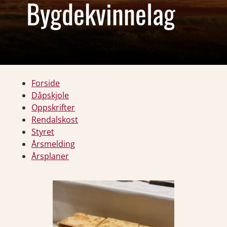
Bygdekvinnelag
Forside
Dåpskjole
Oppskrifter
Rendalskost
Styret
Årsmelding
Årsplaner