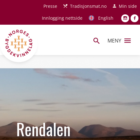
Hopp til hovedinnhold
Presse
Tradisjonsmat.no
Min side
Innlogging nettside
English
MENY
Rendalen