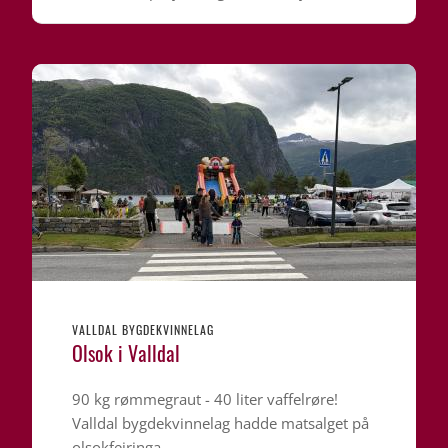
VALLDAL BYGDEKVINNELAG
Olsok i Valldal
90 kg rømmegraut - 40 liter vaffelrøre!
Valldal bygdekvinnelag hadde matsalget på
olsokfeiringa.