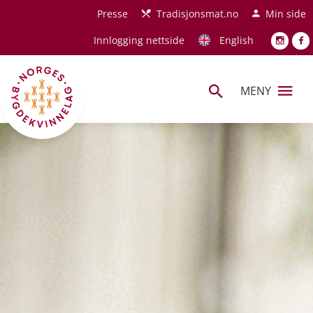
Hopp til hovedinnhold
Presse
Tradisjonsmat.no
Min side
Innlogging nettside
English
MENY