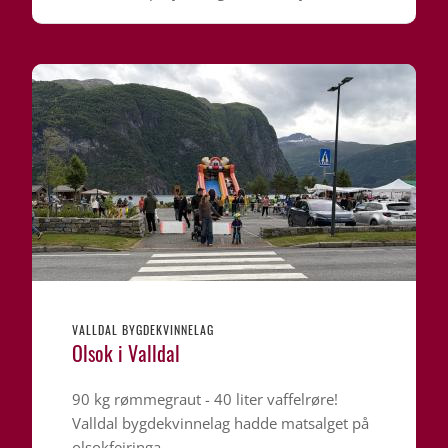
VALLDAL BYGDEKVINNELAG
Olsok i Valldal
90 kg rømmegraut - 40 liter vaffelrøre!
Valldal bygdekvinnelag hadde matsalget på
olsokfeiringa.