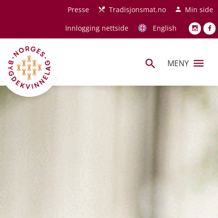
Hopp til hovedinnhold
Presse
Tradisjonsmat.no
Min side
Innlogging nettside
English
MENY