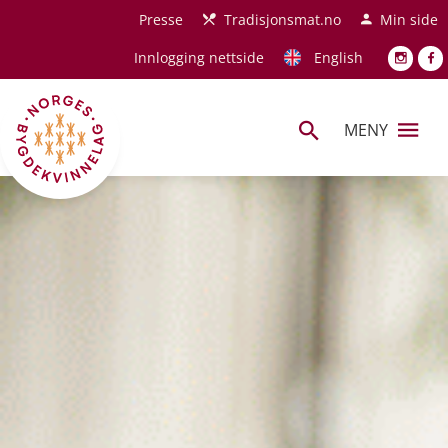
Hopp til hovedinnhold
Presse
Tradisjonsmat.no
Min side
Innlogging nettside
English
MENY