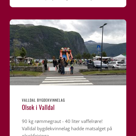
VALLDAL BYGDEKVINNELAG
Olsok i Valldal
90 kg rømmegraut - 40 liter vaffelrøre!
Valldal bygdekvinnelag hadde matsalget på
olsokfeiringa.