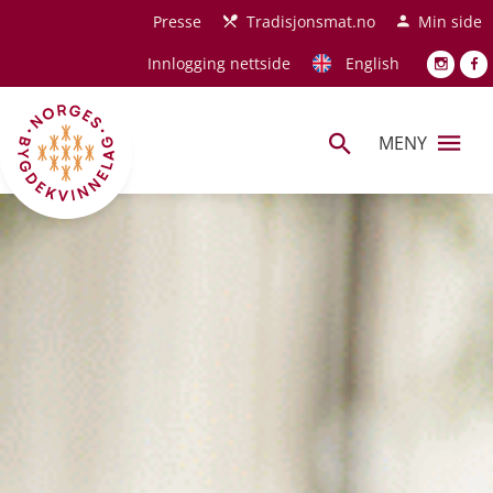
Hopp til hovedinnhold
Presse
Tradisjonsmat.no
Min side
Innlogging nettside
English
MENY