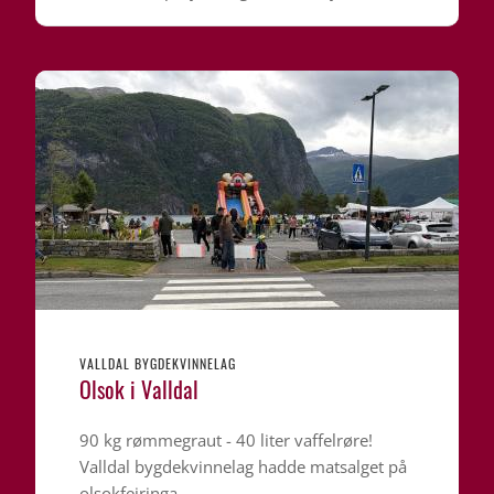
VALLDAL BYGDEKVINNELAG
Olsok i Valldal
90 kg rømmegraut - 40 liter vaffelrøre!
Valldal bygdekvinnelag hadde matsalget på
olsokfeiringa.