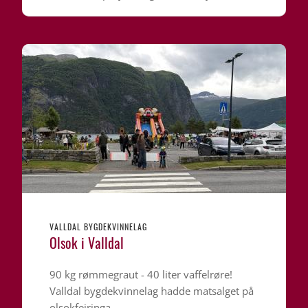
VALLDAL BYGDEKVINNELAG
Olsok i Valldal
90 kg rømmegraut - 40 liter vaffelrøre!
Valldal bygdekvinnelag hadde matsalget på
olsokfeiringa.