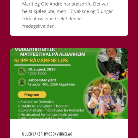
Marit og Ole Andre har stølsdrift. Det var
helst kjøleg ute, men 17 vaksne og 5 ungar
fekk plass inne i selet denne
fredagskvelden.
ULLENSAKER BYGDEKVINNELAG