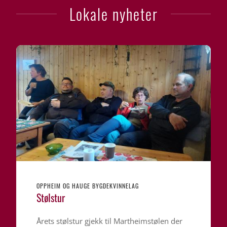
Lokale nyheter
OPPHEIM OG HAUGE BYGDEKVINNELAG
Stølstur
Årets stølstur gjekk til Martheimstølen der