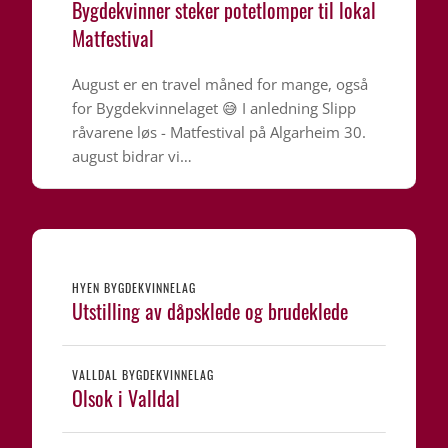
Bygdekvinner steker potetlomper til lokal
Matfestival
August er en travel måned for mange, også
for Bygdekvinnelaget 😅 I anledning Slipp
råvarene løs - Matfestival på Algarheim 30.
august bidrar vi…
HYEN BYGDEKVINNELAG
Utstilling av dåpsklede og brudeklede
VALLDAL BYGDEKVINNELAG
Olsok i Valldal