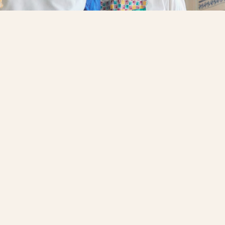
Matkultur og matkunnskap
Tradisjonsmatskolen
Bruk hele dyret
Kurs og aktiviteter
MER OM AKTIVITETER