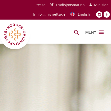
Hopp til hovedinnhold
Presse
Tradisjonsmat.no
Min side
Innlogging nettside
English
MENY